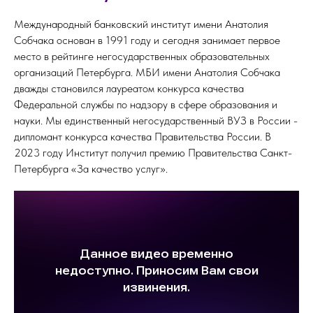
Международный банковский институт имени Анатолия
Собчака основан в 1991 году и сегодня занимает первое
место в рейтинге негосударственных образовательных
организаций Петербурга. МБИ имени Анатолия Собчака
дважды становился лауреатом конкурса качества
Федеральной службы по надзору в сфере образования и
науки. Мы единственный негосударственный ВУЗ в России -
дипломант конкурса качества Правительства России. В
2023 году Институт получил премию Правительства Санкт-
Петербурга «За качество услуг».